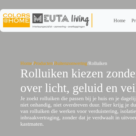
Ga
naar
de
inhoud
Home
Pr
Home
/
Producten
/
Buitenzonwering
/
Rolluiken
Rolluiken kiezen zonder
over licht, geluid en ve
Je zoekt rolluiken die passen bij je huis en je dageli
niet onhandig, niet overdreven duur. Hier krijg je du
van rolluiken die werken voor verduistering, isolatie
inbraakvertraging, zonder dat je verdwaalt in uitvoe
kastmaten.