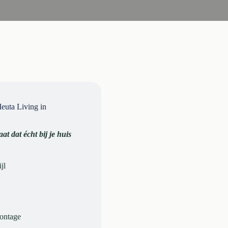
uta Living in
at dat écht bij je huis
jl
montage