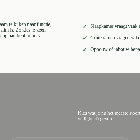
aam te kijken naar functie,
✓
Slaapkamer vraagt vaak 
slim is. Zo kies je geen
 dag aan hebt in huis.
✓
Grote ramen vragen vaker
✓
Opbouw of inbouw bepaalt
Kies wat je nu het meeste stoor
veiligheid) geven.