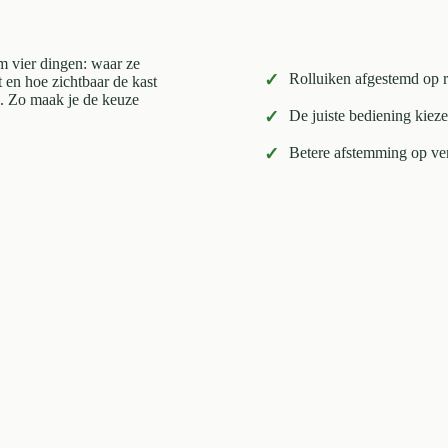
 om vier dingen: waar ze
✓
Rolluiken afgestemd op r
t en hoe zichtbaar de kast
e. Zo maak je de keuze
✓
De juiste bediening kieze
✓
Betere afstemming op verd