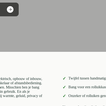
✓
Twijfel tussen handmatig
elektrisch, opbouw of inbouw,
akelaar of afstandsbediening.
✓
Bang voor een rolluikkast
en. Misschien ben je bang
in gebruik. En als je
bij warmte, geluid, privacy of
✓
Onzeker of rolluiken gen