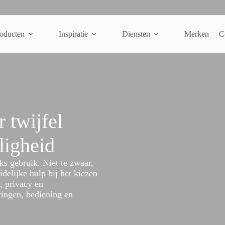
oducten
Inspiratie
Diensten
Merken
C
 twijfel
iligheid
jks gebruik. Niet te zwaar,
idelijke hulp bij het kiezen
, privacy en
ringen, bediening en