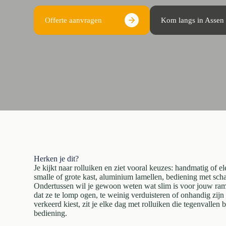
Offerte aanvragen
Kom langs in Assen
Herken je dit?
Je kijkt naar rolluiken en ziet vooral keuzes: handmatig of 
smalle of grote kast, aluminium lamellen, bediening met sch
Ondertussen wil je gewoon weten wat slim is voor jouw ram
dat ze te lomp ogen, te weinig verduisteren of onhandig zijn 
verkeerd kiest, zit je elke dag met rolluiken die tegenvallen 
bediening.