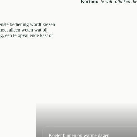
Kortom:
Je wilt rolluiken di
enste bediening wordt kiezen
 moet alleen weten wat bij
g, een te opvallende kast of
Koeler binnen op warme dagen